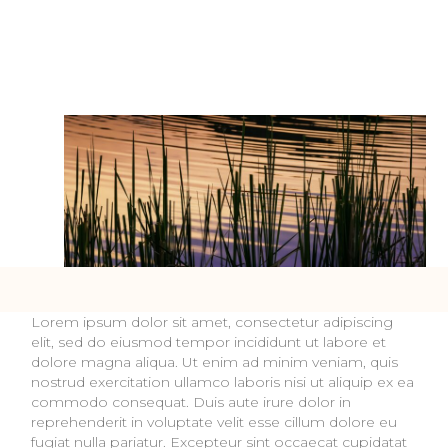
Lorem ipsum dolor sit amet, consectetur adipiscing
elit, sed do eiusmod tempor incididunt ut labore et
dolore magna aliqua. Ut enim ad minim veniam, quis
nostrud exercitation ullamco laboris nisi ut aliquip ex ea
commodo consequat. Duis aute irure dolor in
reprehenderit in voluptate velit esse cillum dolore eu
fugiat nulla pariatur. Excepteur sint occaecat cupidatat