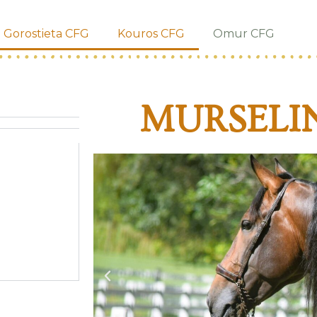
Gorostieta CFG
Kouros CFG
Omur CFG
MURSELI