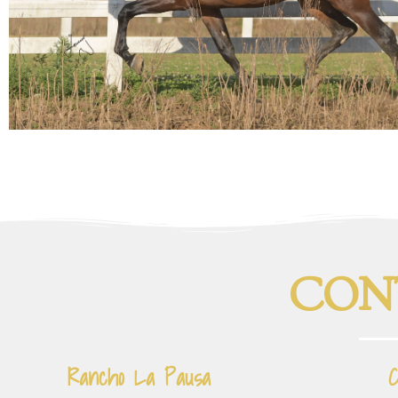
CON
Rancho La Pausa
C