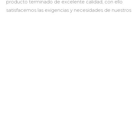
producto terminado de excelente calidad, con ello
satisfacemos las exigencias y necesidades de nuestros
clientes y amigos.
CALIDAD
Nuestro gran equipo esta conformado por
apasionados del caballo, que con el esfuerzo de cada
día se logra una de las mejores crianzas de esta raza
destacando sus grandes virtudes que les permite
enfocarlos a distintas disciplinas hípicas, debido a su
excelente calidad y versatilidad nuestros animales
tienen presencia en diferentes partes de México y del
mundo.